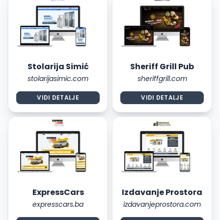
Stolarija Simić
Sheriff Grill Pub
stolarijasimic.com
sheriffgrill.com
VIDI DETALJE
VIDI DETALJE
ExpressCars
Izdavanje Prostora
expresscars.ba
izdavanjeprostora.com