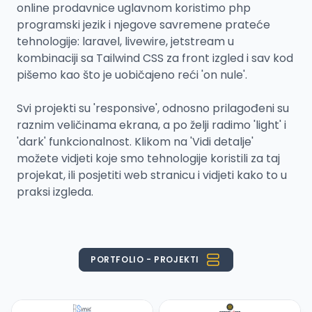
online prodavnice uglavnom koristimo php
programski jezik i njegove savremene prateće
tehnologije: laravel, livewire, jetstream u
kombinaciji sa Tailwind CSS za front izgled i sav kod
pišemo kao što je uobičajeno reći 'on nule'.
Svi projekti su 'responsive', odnosno prilagođeni su
raznim veličinama ekrana, a po želji radimo 'light' i
'dark' funkcionalnost. Klikom na 'Vidi detalje'
možete vidjeti koje smo tehnologije koristili za taj
projekat, ili posjetiti web stranicu i vidjeti kako to u
praksi izgleda.
PORTFOLIO - PROJEKTI