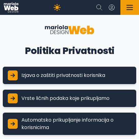
Politika Privatnosti
Izjava o zaštiti privatnosti korisnika
mariolaWeb Design - Izjava o
Vrste ličnih podaka koje prikupljamo
zaštiti privatnosti
Lični podaci o Vama koje
Automatsko prikupljanje informacija o
Web stranica mariolaWeb Design se
korisnicima
obavezuje da će čuvati privatnost svih
mariolaWeb Design prikuplja
posjetilaca ili registrovanih korisnika naših